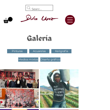
Galería
Pinturas
Acuarelas
Xerigrafía
Medios mixtos
Diseño gráfico